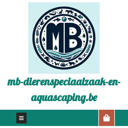
mb-dierenspeciaalzaak-en-
aquascaping.be