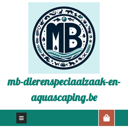
mb-dierenspeciaalzaak-en-
aquascaping.be