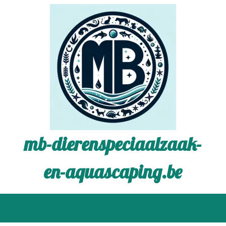
mb-dierenspeciaalzaak-
en-aquascaping.be