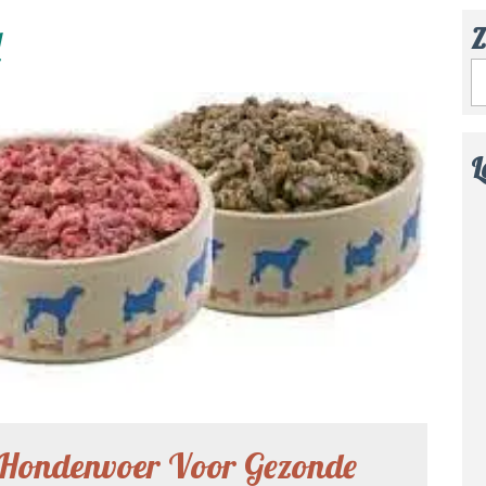
d
Z
L
Hondenvoer Voor Gezonde