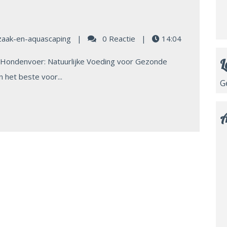
zaak-en-aquascaping
|
0 Reactie
|
14:04
Hondenvoer: Natuurlijke Voeding voor Gezonde
L
 het beste voor...
G
A