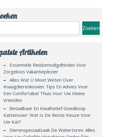
oeken
Zoeken
aatste Artikelen
Essentiële Reisbenodigdheden Voor
Zorgeloos Vakantieplezier
Alles Wat U Moet Weten Over
Knaagdierenkooien: Tips En Advies Voor
Een Comfortabel Thuis Voor Uw Kleine
Vrienden
Betaalbaar En Kwalitatief Goedkoop
Kattenvoer: Wat Is De Beste Keuze Voor
Uw Kat?
Dierenspeciaalzaak De Watertoren: Alles
Voor Uw Geliefde Huisdieren Onder Één