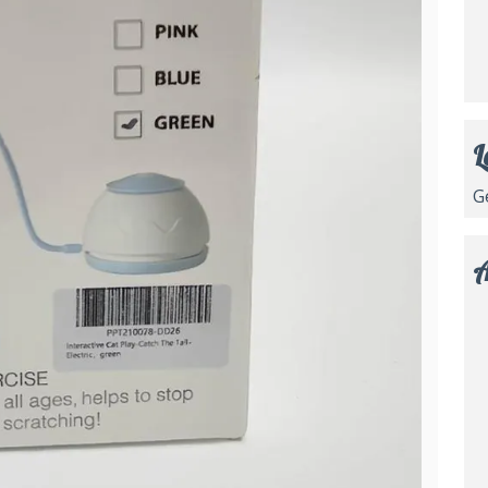
L
G
A