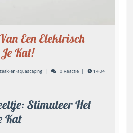
Van Een Elektrisch
 Je Kat!
|
|
zaak-en-aquascaping
0 Reactie
14:04
eltje: Stimuleer Het
e Kat