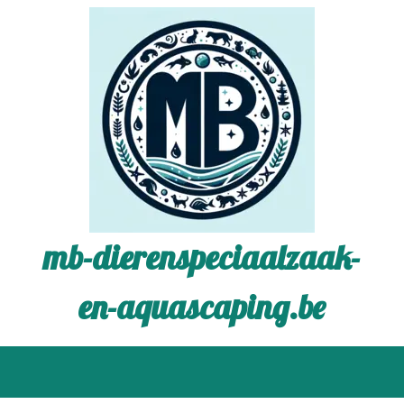
mb-dierenspeciaalzaak-
en-aquascaping.be