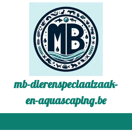
mb-dierenspeciaalzaak-
en-aquascaping.be