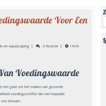
Z
edingswaarde Voor Een
L
|
|
ak-en-aquascaping
0 Reactie
14:04
 Van Voedingswaarde
als het gaat om het maken van gezonde
elheid voedingsstoffen die een bepaald
 ons lichaam.