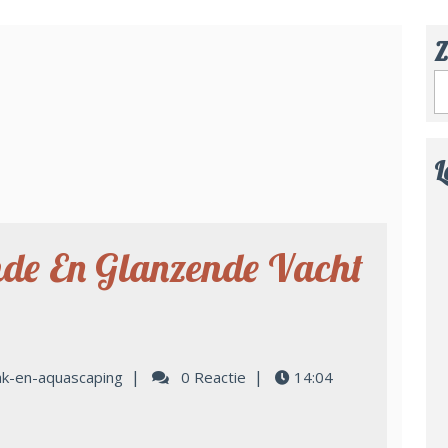
Z
L
nde En Glanzende Vacht
|
|
ak-en-aquascaping
0 Reactie
14:04