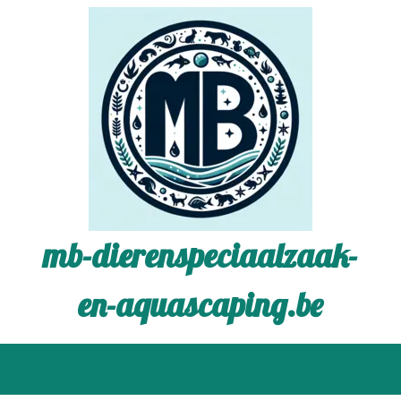
mb-dierenspeciaalzaak-
en-aquascaping.be