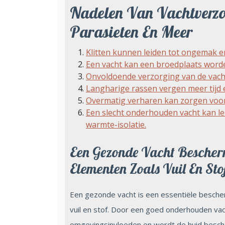
Nadelen Van Vachtverzor
Parasieten En Meer
Klitten kunnen leiden tot ongemak en 
Een vacht kan een broedplaats worde
Onvoldoende verzorging van de vacht
Langharige rassen vergen meer tijd 
Overmatig verharen kan zorgen voor
Een slecht onderhouden vacht kan lei
warmte-isolatie.
Een Gezonde Vacht Bescher
Elementen Zoals Vuil En Sto
Een gezonde vacht is een essentiële besche
vuil en stof. Door een goed onderhouden vac
omgevingsinvloeden en wordt de huid bescher