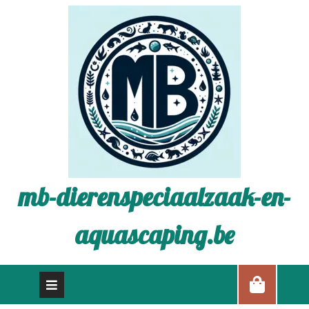
mb-dierenspeciaalzaak-en-
aquascaping.be