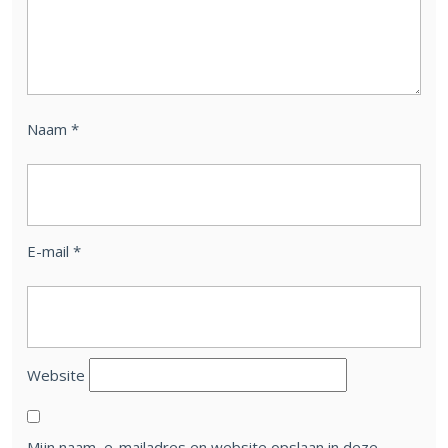
Naam
*
E-mail
*
Website
Mijn naam, e-mailadres en website opslaan in deze