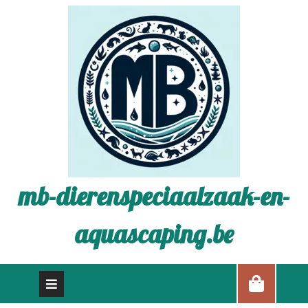
mb-dierenspeciaalzaak-en-
aquascaping.be