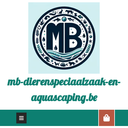
mb-dierenspeciaalzaak-en-
aquascaping.be