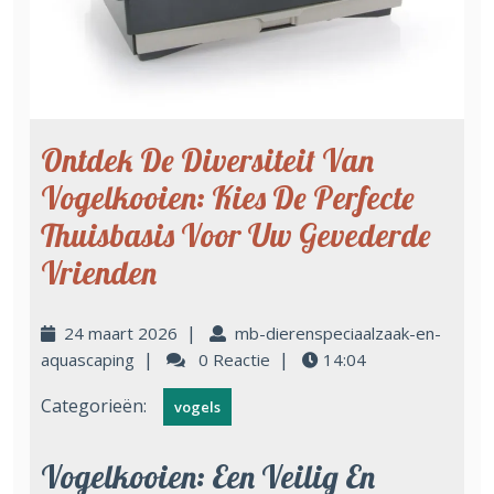
Ontdek De Diversiteit Van
Vogelkooien: Kies De Perfecte
Thuisbasis Voor Uw Gevederde
Vrienden
|
24 maart 2026
mb-dierenspeciaalzaak-en-
|
|
aquascaping
0 Reactie
14:04
Categorieën:
vogels
Vogelkooien: Een Veilig En