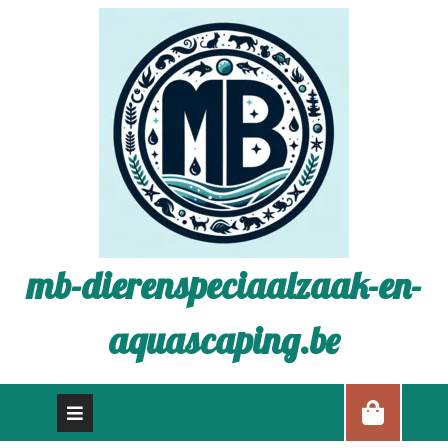
mb-dierenspeciaalzaak-en-
aquascaping.be