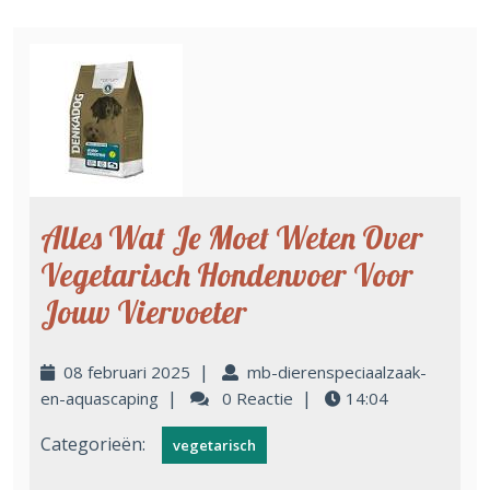
Alles Wat Je Moet Weten Over
Vegetarisch Hondenvoer Voor
Jouw Viervoeter
|
08 februari 2025
mb-dierenspeciaalzaak-
|
|
en-aquascaping
0 Reactie
14:04
Categorieën:
vegetarisch