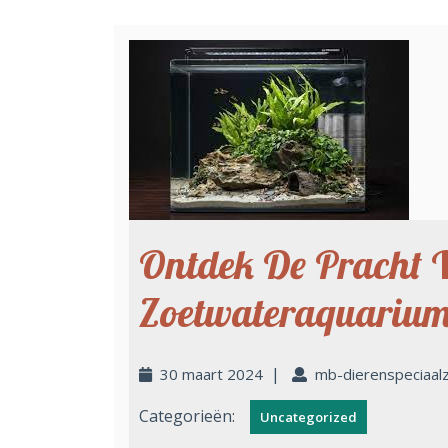
Ontdek De Pracht 
Zoetwateraquarium
|
30 maart 2024
mb-dierenspeciaal
Categorieën:
Uncategorized