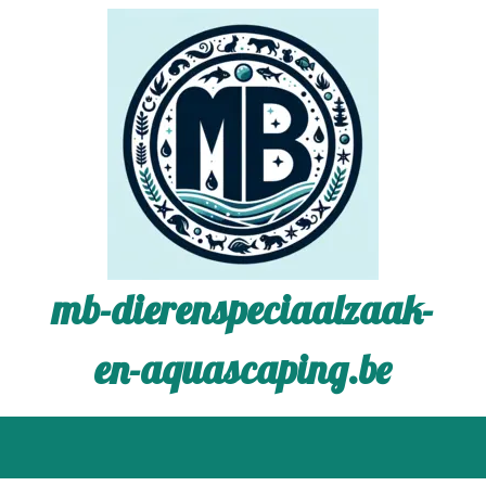
mb-dierenspeciaalzaak-
en-aquascaping.be