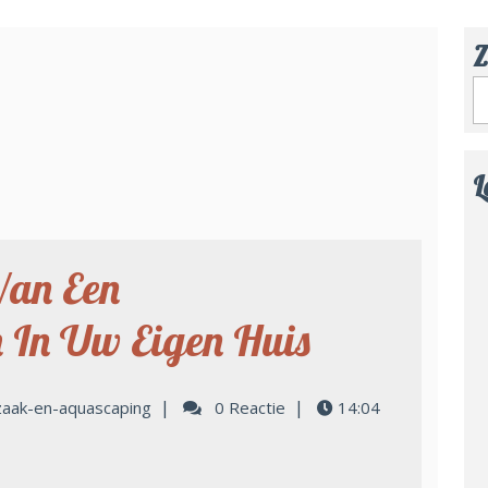
Z
L
Van Een
 In Uw Eigen Huis
|
|
zaak-en-aquascaping
0 Reactie
14:04