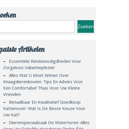
oeken
Zoeken
aatste Artikelen
Essentiële Reisbenodigdheden Voor
Zorgeloos Vakantieplezier
Alles Wat U Moet Weten Over
Knaagdierenkooien: Tips En Advies Voor
Een Comfortabel Thuis Voor Uw Kleine
Vrienden
Betaalbaar En Kwalitatief Goedkoop
Kattenvoer: Wat Is De Beste Keuze Voor
Uw Kat?
Dierenspeciaalzaak De Watertoren: Alles
Voor Uw Geliefde Huisdieren Onder Één