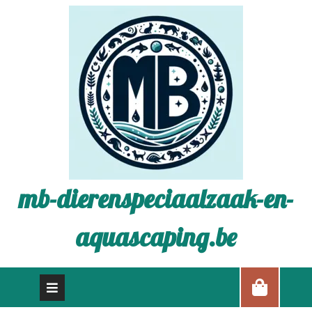
mb-dierenspeciaalzaak-en-
aquascaping.be