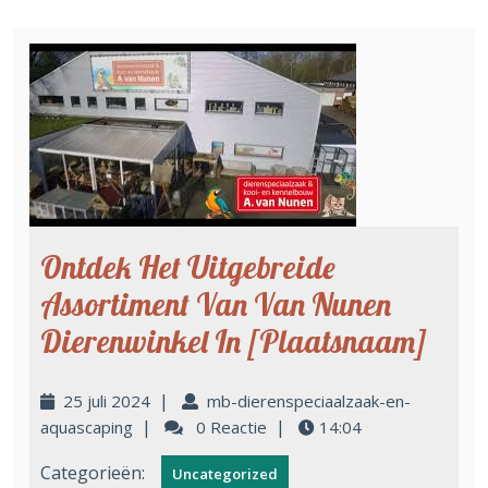
Ontdek Het Uitgebreide
Assortiment Van Van Nunen
Dierenwinkel In [plaatsnaam]
|
25 juli 2024
mb-dierenspeciaalzaak-en-
|
|
aquascaping
0 Reactie
14:04
Categorieën:
Uncategorized