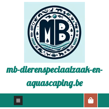
mb-dierenspeciaalzaak-en-
aquascaping.be