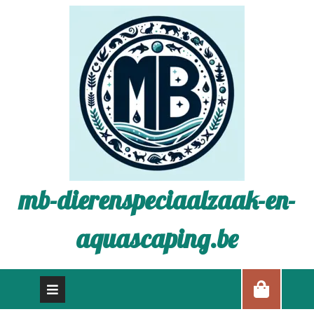
mb-dierenspeciaalzaak-en-
aquascaping.be