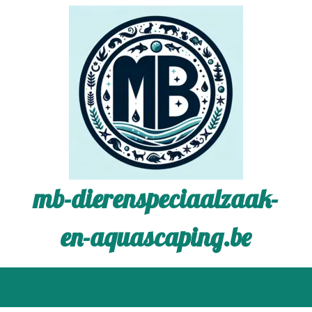
mb-dierenspeciaalzaak-
en-aquascaping.be