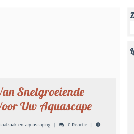
Z
L
Van Snelgroeiende
Voor Uw Aquascape
|
|
iaalzaak-en-aquascaping
0 Reactie