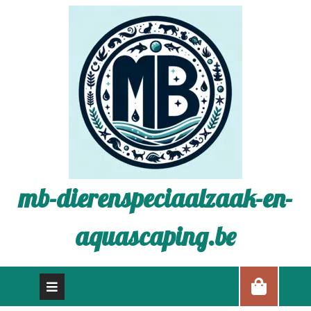
mb-dierenspeciaalzaak-en-
aquascaping.be