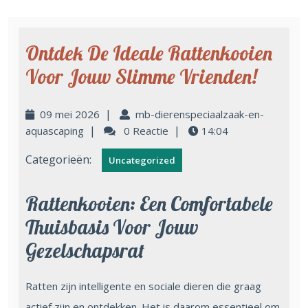
Ontdek De Ideale Rattenkooien
Voor Jouw Slimme Vrienden!
|
09 mei 2026
mb-dierenspeciaalzaak-en-
|
|
aquascaping
0 Reactie
14:04
Categorieën:
Uncategorized
Rattenkooien: Een Comfortabele
Thuisbasis Voor Jouw
Gezelschapsrat
Ratten zijn intelligente en sociale dieren die graag
actief zijn en ontdekken. Het is daarom essentieel om