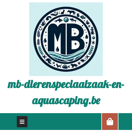
mb-dierenspeciaalzaak-en-
aquascaping.be