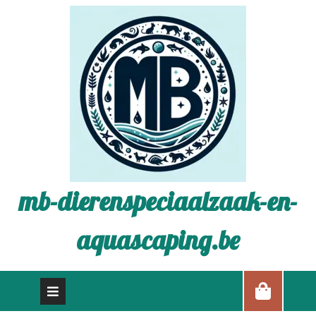
mb-dierenspeciaalzaak-en-
aquascaping.be