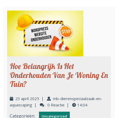
Hoe Belangrijk Is Het
Onderhouden Van Je Woning En
Tuin?
|
23 april 2025
mb-dierenspeciaalzaak-en-
|
|
aquascaping
0 Reactie
14:04
Categorieën:
Uncategorized