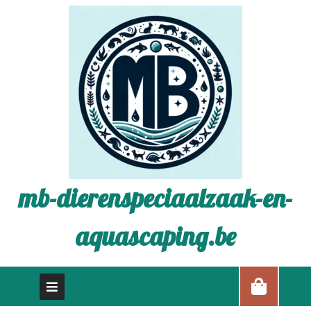
mb-dierenspeciaalzaak-en-
aquascaping.be