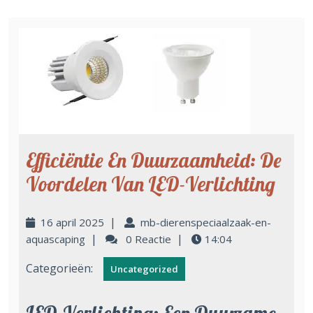
Efficiëntie En Duurzaamheid: De
Voordelen Van LED-Verlichting
|
16 april 2025
mb-dierenspeciaalzaak-en-
|
|
aquascaping
0 Reactie
14:04
Categorieën:
Uncategorized