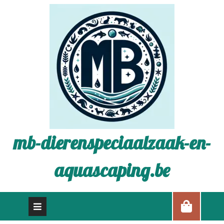
mb-dierenspeciaalzaak-en-
aquascaping.be