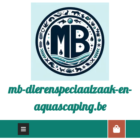
mb-dierenspeciaalzaak-en-
aquascaping.be