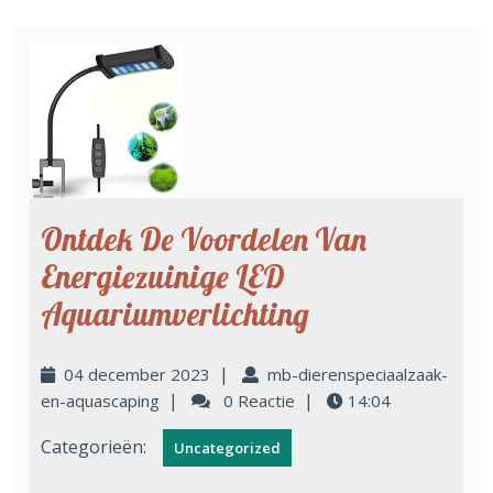
Ontdek De Voordelen Van
Energiezuinige LED
Aquariumverlichting
|
04 december 2023
mb-dierenspeciaalzaak-
|
|
en-aquascaping
0 Reactie
14:04
Categorieën:
Uncategorized