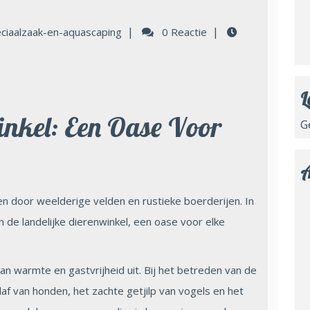
|
|
ciaalzaak-en-aquascaping
0 Reactie
L
inkel: Een Oase Voor
G
A
en door weelderige velden en rustieke boerderijen. In
ich de landelijke dierenwinkel, een oase voor elke
an warmte en gastvrijheid uit. Bij het betreden van de
laf van honden, het zachte getjilp van vogels en het