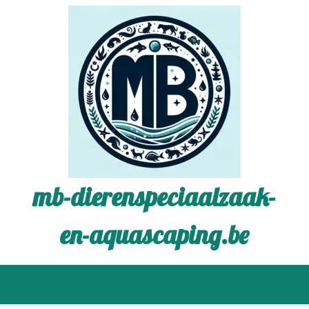
mb-dierenspeciaalzaak-
en-aquascaping.be