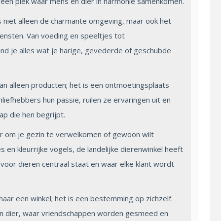
 een plek waar mens en dier in harmonie samenkomen.
s niet alleen de charmante omgeving, maar ook het
ensten. Van voeding en speeltjes tot
ind je alles wat je harige, gevederde of geschubde
an alleen producten; het is een ontmoetingsplaats
liefhebbers hun passie, ruilen ze ervaringen uit en
p die hen begrijpt.
er om je gezin te verwelkomen of gewoon wilt
s en kleurrijke vogels, de landelijke dierenwinkel heeft
e voor dieren centraal staat en waar elke klant wordt
maar een winkel; het is een bestemming op zichzelf.
en dier, waar vriendschappen worden gesmeed en