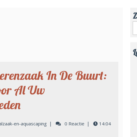
Z
L
erenzaak In De Buurt:
oor Al Uw
eden
|
|
alzaak-en-aquascaping
0 Reactie
14:04