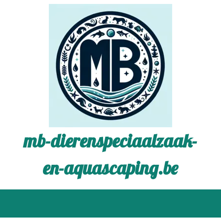
mb-dierenspeciaalzaak-
en-aquascaping.be