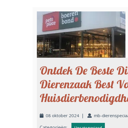
Ontdek De Beste Di
Dierenzaak Best V
Huisdierbenodigdh
|
08 oktober 2024
mb-dierenspecia
Categorieën:
Uncategorized