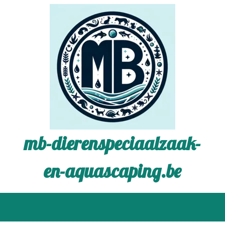
mb-dierenspeciaalzaak-
en-aquascaping.be