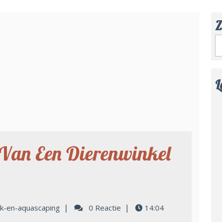
Z
L
Van Een Dierenwinkel
|
|
ak-en-aquascaping
0 Reactie
14:04