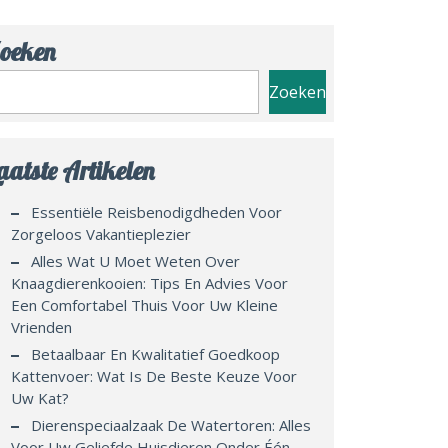
oeken
Zoeken
aatste Artikelen
Essentiële Reisbenodigdheden Voor
Zorgeloos Vakantieplezier
Alles Wat U Moet Weten Over
Knaagdierenkooien: Tips En Advies Voor
Een Comfortabel Thuis Voor Uw Kleine
Vrienden
Betaalbaar En Kwalitatief Goedkoop
Kattenvoer: Wat Is De Beste Keuze Voor
Uw Kat?
Dierenspeciaalzaak De Watertoren: Alles
Voor Uw Geliefde Huisdieren Onder Één