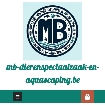
mb-dierenspeciaalzaak-en-
aquascaping.be