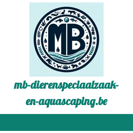
mb-dierenspeciaalzaak-
en-aquascaping.be