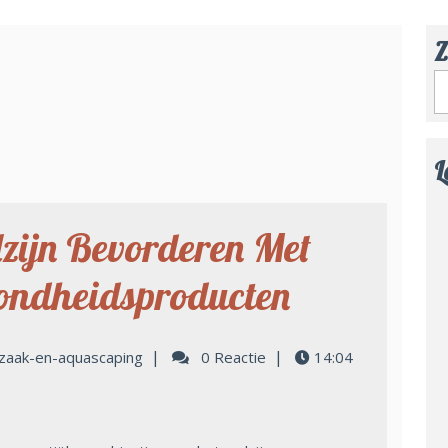
Z
L
zijn Bevorderen Met
ndheidsproducten
|
|
zaak-en-aquascaping
0 Reactie
14:04