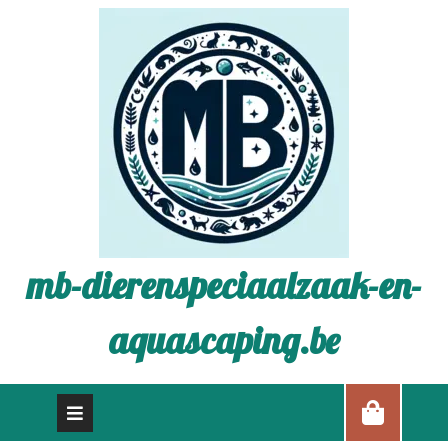
mb-dierenspeciaalzaak-en-
aquascaping.be