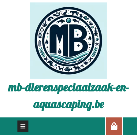
mb-dierenspeciaalzaak-en-
aquascaping.be