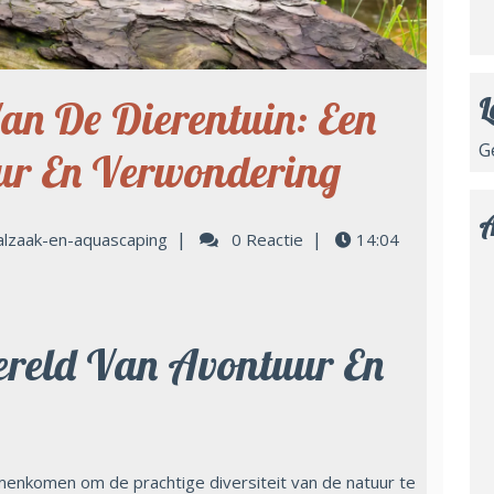
n De Dierentuin: Een
L
G
ur En Verwondering
A
|
|
alzaak-en-aquascaping
0 Reactie
14:04
ereld Van Avontuur En
menkomen om de prachtige diversiteit van de natuur te