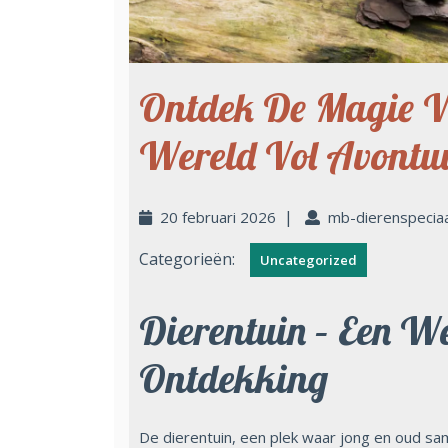
Ontdek De Magie Va
Wereld Vol Avontu
|
20 februari 2026
mb-dierenspecia
Categorieën:
Uncategorized
Dierentuin – Een W
Ontdekking
De dierentuin, een plek waar jong en oud sa