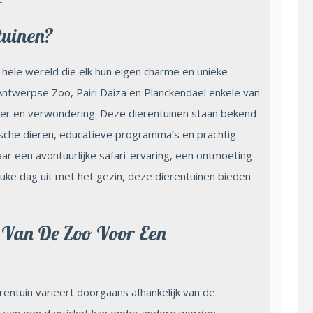
tuinen?
e hele wereld die elk hun eigen charme en unieke
e Antwerpse Zoo, Pairi Daiza en Planckendael enkele van
zier en verwondering. Deze dierentuinen staan bekend
sche dieren, educatieve programma’s en prachtig
ar een avontuurlijke safari-ervaring, een ontmoeting
ke dag uit met het gezin, deze dierentuinen bieden
t Van De Zoo Voor Een
entuin varieert doorgaans afhankelijk van de
js van een dagticket kan onder andere worden