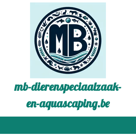
mb-dierenspeciaalzaak-
en-aquascaping.be