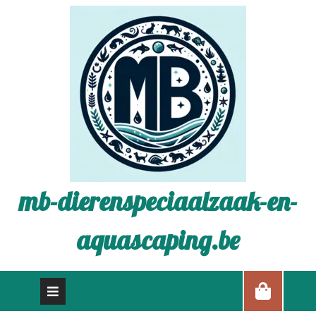
mb-dierenspeciaalzaak-en-
aquascaping.be