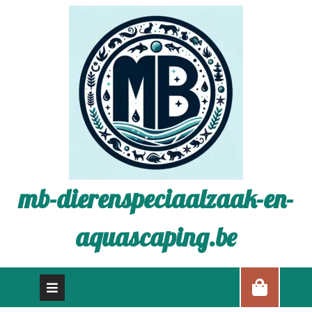
mb-dierenspeciaalzaak-en-
aquascaping.be