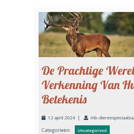
De Prachtige Werel
Verkenning Van Hun
Betekenis
|
12 april 2024
mb-dierenspeciaalza
Categorieën:
Uncategorized