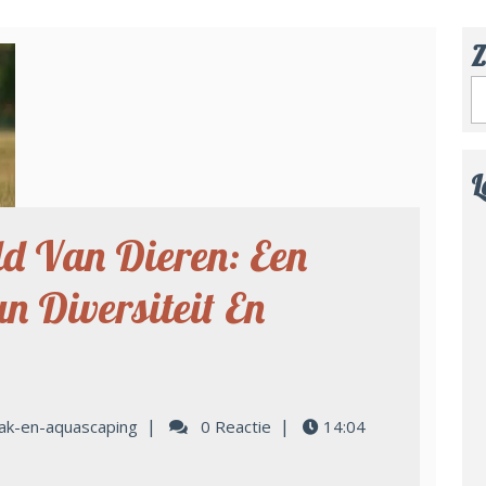
Z
L
d Van Dieren: Een
 Diversiteit En
|
|
ak-en-aquascaping
0 Reactie
14:04