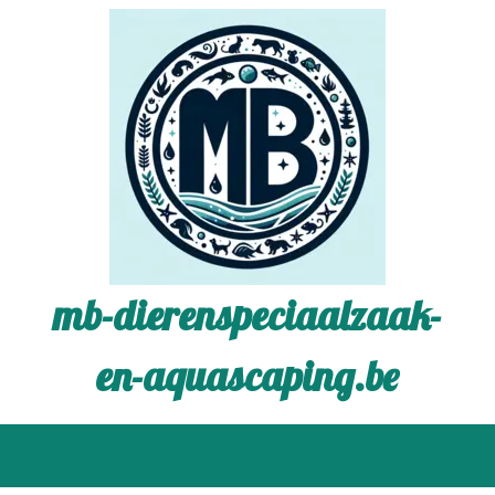
mb-dierenspeciaalzaak-
en-aquascaping.be