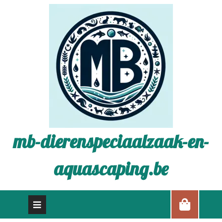
mb-dierenspeciaalzaak-en-
aquascaping.be