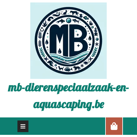
mb-dierenspeciaalzaak-en-
aquascaping.be