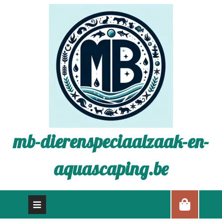
mb-dierenspeciaalzaak-en-
aquascaping.be