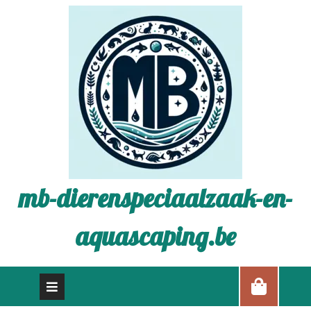
mb-dierenspeciaalzaak-en-
aquascaping.be