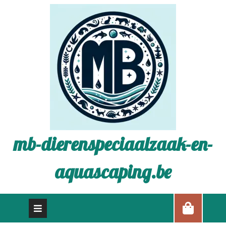
mb-dierenspeciaalzaak-en-
aquascaping.be