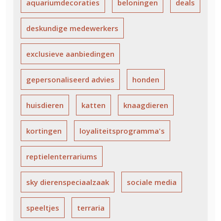
aquariumdecoraties
beloningen
deals
deskundige medewerkers
exclusieve aanbiedingen
gepersonaliseerd advies
honden
huisdieren
katten
knaagdieren
kortingen
loyaliteitsprogramma's
reptielenterrariums
sky dierenspeciaalzaak
sociale media
speeltjes
terraria