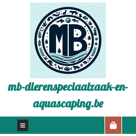
mb-dierenspeciaalzaak-en-
aquascaping.be