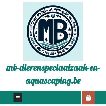
mb-dierenspeciaalzaak-en-
aquascaping.be