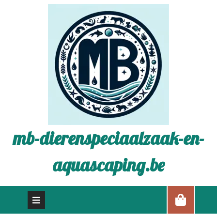
mb-dierenspeciaalzaak-en-
aquascaping.be