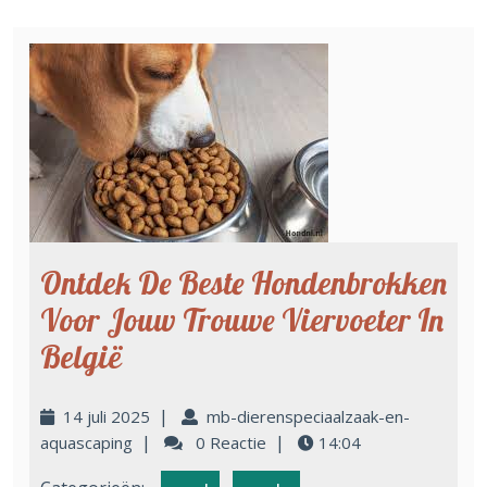
Ontdek De Beste Hondenbrokken
Voor Jouw Trouwe Viervoeter In
België
|
14 juli 2025
mb-dierenspeciaalzaak-en-
|
|
aquascaping
0 Reactie
14:04