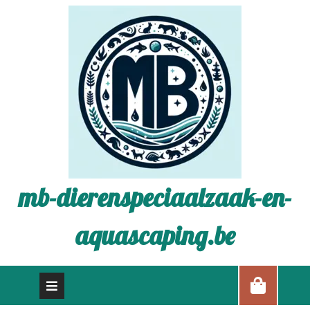
mb-dierenspeciaalzaak-en-
aquascaping.be