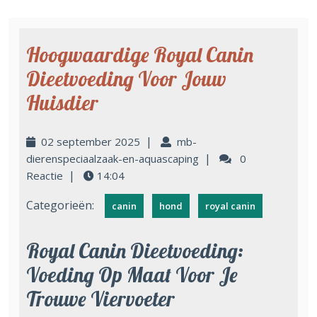
Hoogwaardige Royal Canin
Dieetvoeding Voor Jouw
Huisdier
|
02 september 2025
mb-
|
dierenspeciaalzaak-en-aquascaping
0
|
Reactie
14:04
Categorieën:
canin
hond
royal canin
Royal Canin Dieetvoeding:
Voeding Op Maat Voor Je
Trouwe Viervoeter