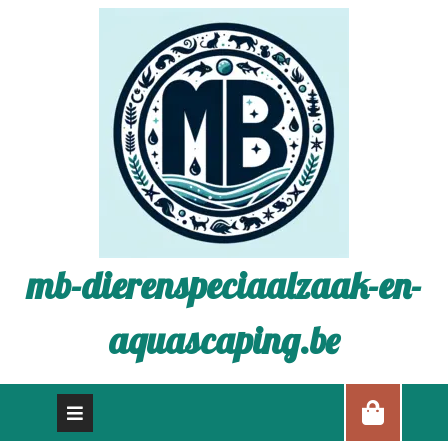
mb-dierenspeciaalzaak-en-
aquascaping.be