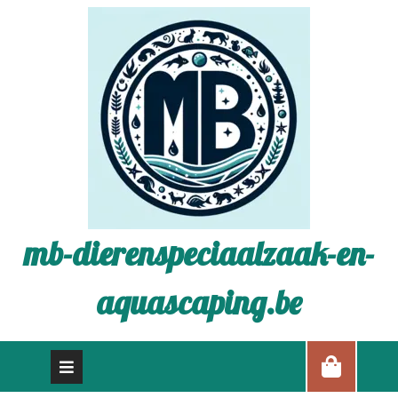
mb-dierenspeciaalzaak-en-
aquascaping.be