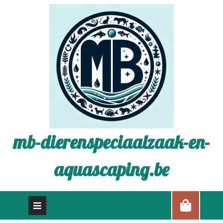
mb-dierenspeciaalzaak-en-
aquascaping.be