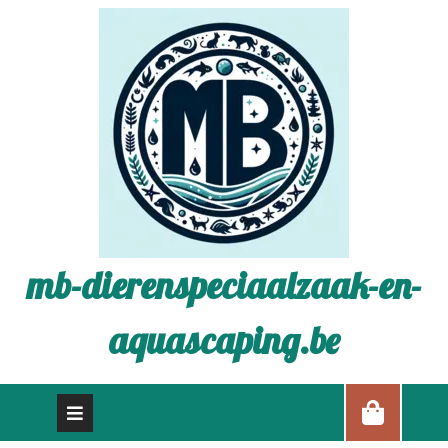
mb-dierenspeciaalzaak-en-
aquascaping.be